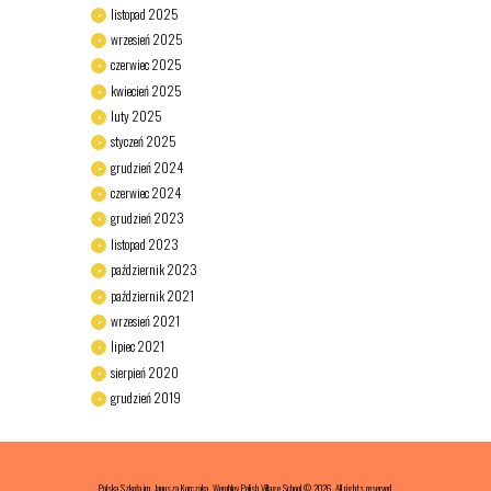
listopad
2025
wrzesień
2025
czerwiec
2025
kwiecień
2025
luty
2025
styczeń
2025
grudzień
2024
czerwiec
2024
grudzień
2023
listopad
2023
październik
2023
październik
2021
wrzesień
2021
lipiec
2021
sierpień
2020
grudzień
2019
Polska Szkoła im. Janusza Korczaka, Wembley Polish Village School © 2026. All rights reserved.