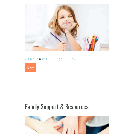
27 July 2015
by
Admin
0
0
More
Family Support & Resources