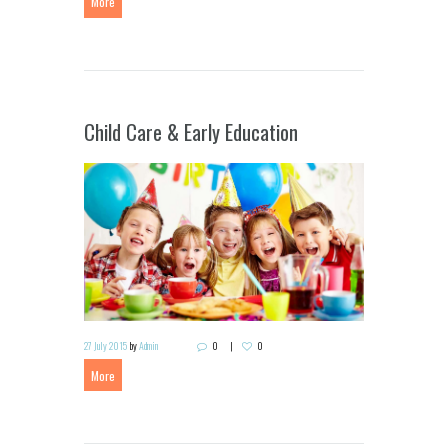
More
Child Care & Early Education
27 July 2015
by
Admin
0
0
More