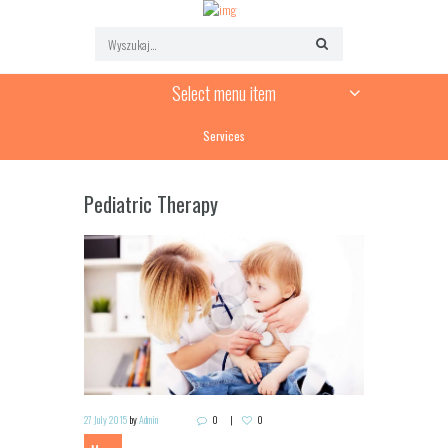
Select menu item
Services
Pediatric Therapy
27 July 2015
by
Admin
0
0