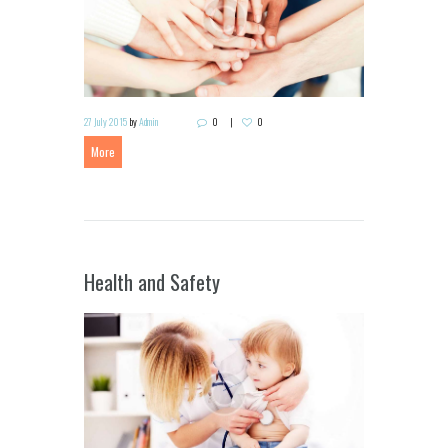
27 July 2015
by
Admin
0
0
More
Health and Safety