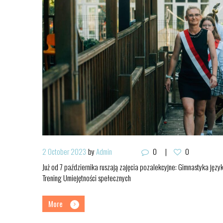
2 October 2023
by
Admin
0
0
Już od 7 października ruszają zajęcia pozalekcyjne: Gimnastyka język
Trening Umiejętności spełecznych
More