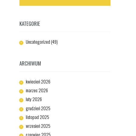
KATEGORIE
Uncategorized
(49)
ARCHIWUM
kwiecień
2026
marzec
2026
luty
2026
grudzień
2025
listopad
2025
wrzesień
2025
czerwiec
2025