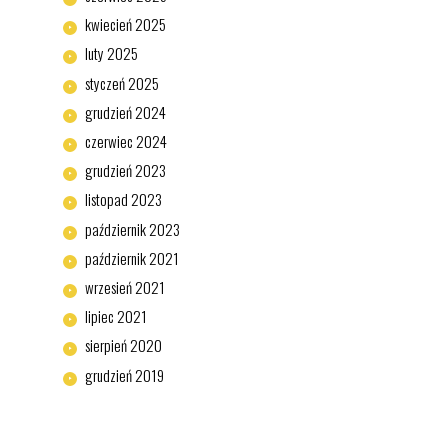
kwiecień
2025
luty
2025
styczeń
2025
grudzień
2024
czerwiec
2024
grudzień
2023
listopad
2023
październik
2023
październik
2021
wrzesień
2021
lipiec
2021
sierpień
2020
grudzień
2019