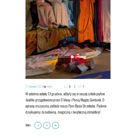
17 December 2025
by
Admin
0
1
W ostatnia sobotę 13 grudnia, odbyly się w naszej szkole piękne
Jaselka przygotowane przez 6 klasę i Panią Magdę Gontarek. O
oprawę muzyczną zadbala nasza Pani Basia Strzelecka. Pięknie
dziękujemy za cudowną, magiczną i świąteczną atmosferę!
Share: