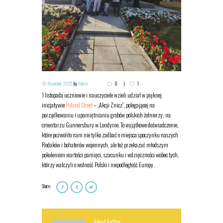
18 November 2025
by
Admin
0
1
1 listopada uczniowie i nauczyciele wzieli udział w pięknej
inicjatywie
Poland Street
– „Akcji Znicz”, polegającej na
porządkowaniu i upamiętnianiu grobów polskich żołnierzy, na
cmentarzu Gunnersbury w Londynie. To wyjątkowe doświadczenie,
które pozwoliło nam nie tylko zadbać o miejsca spoczynku naszych
Rodaków i bohaterów wojennych, ale też przekazać młodszym
pokoleniom wartości pamięci, szacunku i wdzięczności wobec tych,
którzy walczyli o wolność Polski i niepodległość Europy.
Share:
About Author